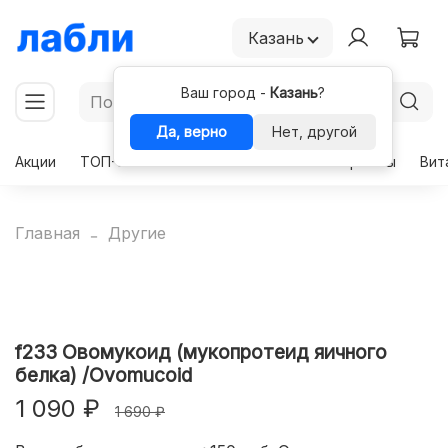
Казань
Ваш город -
Казань
?
Да, верно
Нет, другой
Акции
ТОП-50
Чекапы
Комплексы
Гормоны
Вит
Главная
Другие
f233 Овомукоид (мукопротеид яичного
белка) /Ovomucoid
1 090 ₽
1 690 ₽