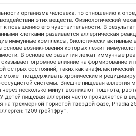
льности организма человека, по отношению к опр
воздействии этих веществ. Физиологический меха
ит к повышению его чувствительности. В результа
анными клетками развивается аллергическая реакц
щие иммунные комплексы, биологически активные 
в основе возникновения которых лежит иммунолог
мости. В основе ее развития лежат иммунные реа
оказывает огромное влияние на формирование и 
ой острых состояний, таких как анафилактически
кже может поддерживать хронические и рецидивир
о-сосудистой системы.
Внешне пищевая аллергия м
 через несколько минут возникают тошнота, рвота
 У детей пищевая аллергия часто проявляется в в
а трёхмерной пористой твёрдой фазе, Phadia 25
ллерген: f209 грейпфрут.