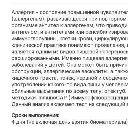
Аллергия - состояние повышенной чувствите
(аллергенам), развивающееся при повторном 
организме антител к аллергенам, что привод
антигеном, и антителами или сенсибилизиров
иммуноглобулины, клетки крови, циркулирую
клинической практике понимают проявления, 
является одним из видов пищевой непереноси
расшифрованными. Именно пищевая аллергия 
заболеваний у детей. Она может быть причин
обструкции, аллергические васкулиты, а та
кишечного тракта, почек, нервной и сердечн
употреблении какого-то вида пищи у человека
обильные высыпания по всему телу, отек губ.
методики ImmunoCAP (Иммунофлюоресценция н
Данный анализ включает тест на следующий а
Сроки выполнения:
4 дня (не включая день взятия биоматериала)