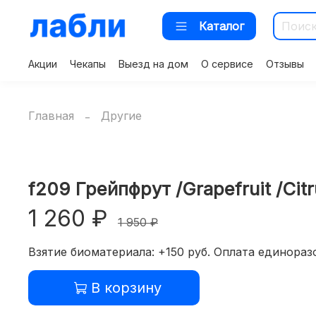
Каталог
Акции
Чекапы
Выезд на дом
О сервисе
Отзывы
Главная
Другие
f209 Грейпфрут /Grapefruit /Citr
1 260 ₽
1 950 ₽
Взятие биоматериала: +150 руб. Оплата единоразо
В корзину