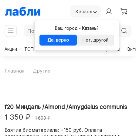
Казань
Ваш город -
Казань
?
Да, верно
Нет, другой
Акции
ТОП-50
Чекапы
Комплексы
Гормоны
Вит
Главная
Другие
f20 Миндаль /Almond /Amygdalus communis
1 350 ₽
1 690 ₽
Взятие биоматериала: +150 руб. Оплата
единоразовая, не зависит от числа анализов в