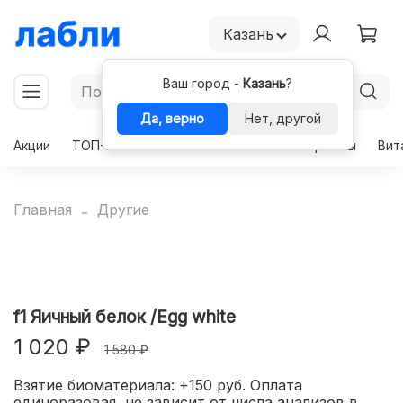
Казань
Ваш город -
Казань
?
Да, верно
Нет, другой
Акции
ТОП-50
Чекапы
Комплексы
Гормоны
Вит
Главная
Другие
f1 Яичный белок /Egg white
1 020 ₽
1 580 ₽
Взятие биоматериала: +150 руб. Оплата
единоразовая, не зависит от числа анализов в