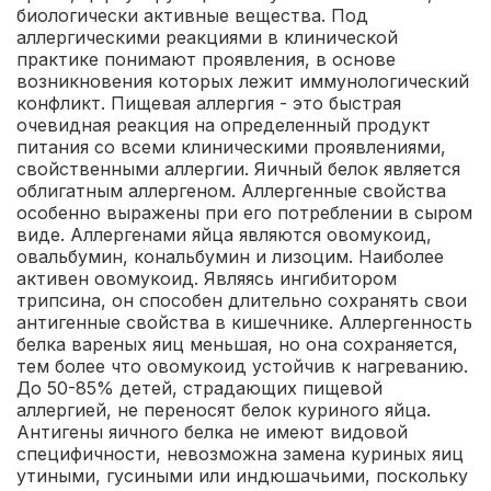
биологически активные вещества. Под
аллергическими реакциями в клинической
практике понимают проявления, в основе
возникновения которых лежит иммунологический
конфликт.
Пищевая аллергия - это быстрая
очевидная реакция на определенный продукт
питания со всеми клиническими проявлениями,
свойственными аллергии.
Яичный белок является
облигатным аллергеном. Аллергенные свойства
особенно выражены при его потреблении в сыром
виде. Аллергенами яйца являются овомукоид,
овальбумин, кональбумин и лизоцим. Наиболее
активен овомукоид. Являясь ингибитором
трипсина, он способен длительно сохранять свои
антигенные свойства в кишечнике. Аллергенность
белка вареных яиц меньшая, но она сохраняется,
тем более что овомукоид устойчив к нагреванию.
До 50-85% детей, страдающих пищевой
аллергией, не переносят белок куриного яйца.
Антигены яичного белка не имеют видовой
специфичности, невозможна замена куриных яиц
утиными, гусиными или индюшачьими, поскольку