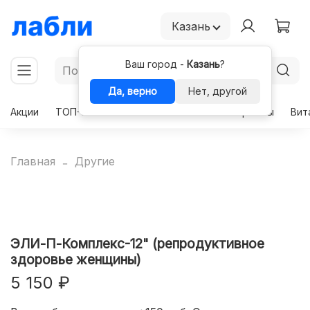
Казань
Ваш город -
Казань
?
Да, верно
Нет, другой
Акции
ТОП-50
Чекапы
Комплексы
Гормоны
Вит
Главная
Другие
ЭЛИ-П-Комплекс-12" (репродуктивное
здоровье женщины)
5 150 ₽