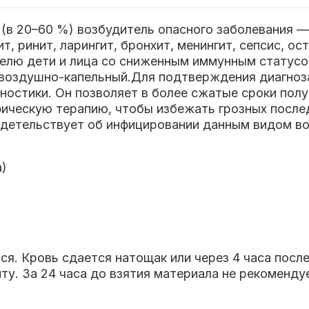
 (в 20–60 %) возбудитель опасного заболевания 
т, ринит, ларингит, бронхит, менингит, сепсис, ос
елю дети и лица со сниженным иммунным статусо
 воздушно-капельный.Для подтверждения диагноз
остики. Он позволяет в более сжатые сроки полу
фическую терапию, чтобы избежать грозных после
идетельствует об инфицировании данным видом в
а)
ся. Кровь сдается натощак или через 4 часа посл
у. За 24 часа до взятия материала не рекоменду