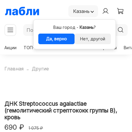
Казань
Ваш город -
Казань
?
Да, верно
Нет, другой
Акции
ТОП-50
Чекапы
Комплексы
Гормоны
Вит
Главная
Другие
ДНК Streptococcus agalactiae
(гемолитический стрептококк группы В),
кровь
690 ₽
1 075 ₽