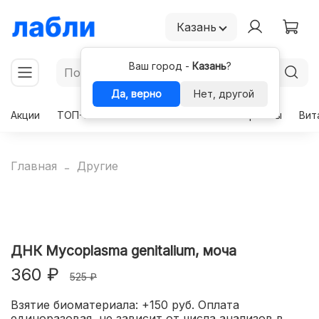
Казань
Ваш город -
Казань
?
Да, верно
Нет, другой
Акции
ТОП-50
Чекапы
Комплексы
Гормоны
Вит
Главная
Другие
ДНК Mycoplasma genitalium, моча
360 ₽
525 ₽
Взятие биоматериала: +150 руб. Оплата
единоразовая, не зависит от числа анализов в