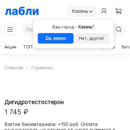
Казань
Ваш город -
Казань
?
Да, верно
Нет, другой
Акции
ТОП-50
Чекапы
Комплексы
Гормоны
Вит
Главная
Гормоны
Дигидротестостерон
1 745 ₽
Взятие биоматериала: +150 руб. Оплата
единоразовая, не зависит от числа анализов в