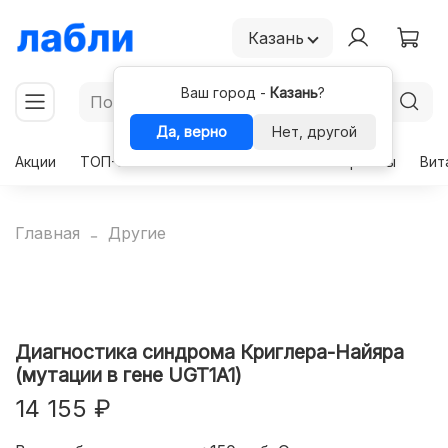
Казань
Ваш город -
Казань
?
Да, верно
Нет, другой
Акции
ТОП-50
Чекапы
Комплексы
Гормоны
Вит
Главная
Другие
Диагностика синдрома Криглера-Найяра
(мутации в гене UGT1A1)
14 155 ₽