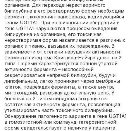
организма. Для перехода нерастворимого
билирубина в его растворимую форму необходим
фермент глюкуронилтрансфераза, кодирующийся
геном UGT1A1. При возникновении аберраций в
гене UGT1A1 нарушаются процессы выведения
билирубина из организма, его токсичная
нерастворимая форма накапливается в различных
органах и тканях, вызывая их повреждение.
В
зависимости от степени нарушения активности
фермента синдрома Криглера-Найяра делят на 2
типа. Первый характеризуется полной утратой
активности фермента – неспособный
секретироваться непрямой билирубин, будучи
липофильным, легко проникает через мембраны
клеток, повреждая ферменты, а также внутрь
митохондрий, размыкая дыхательную цепь. У
больных со 2 типом синдрома сохраняется
остаточная активность фермента, позволяющая
утилизировать часть токсичного билирубина.
Обнаружение патогенного варианта в гене UGT1A1
в гомозиготной или компаунд-гетерозиготной
форме свидетельствует о наличие у пациента