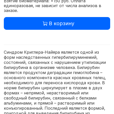
Взятие биоматериала: +150 руб. Оплата
единоразовая, не зависит от числа анализов в
заказе.
В корзину
Синдром Криглера-Найяра является одной из
форм наследственных гипербилируминемий,
состояний, связанных с нарушением утилизации
билирубина в организме человека. Билирубин
является продуктом деградации гемоглобина –
основного компонента красных кровяных телец,
необходимого для переноса кислорода крови. В
норме билирубин циркулирует в плазме в двух
формах – непрямой, нерастворимый или
свободный билирубин, связанный с белками
альбуминами, и прямой – растворимый или
конъюгированный. Последний является формой,
пригодной для выведения билирубина из