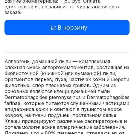
Взятие биоматериала: +150 руб. Оплата
единоразовая, не зависит от числа анализов в
заказе.
В корзину
Аллергены домашней пыли — комплексная
сложная смесь аллергокомпонентов, состоящая из
библиотечной (книжной или бумажной) пыли,
фрагментов перьев, пуха, частичек кожи и шерсти
животных, спор плесневых грибов. Одним из
основных являются клещи домашней пыли
Dermatophagoides pterоnyssinus и Dermatophagoides
farinae, которые питаются слущенными частицами
эпидермиса кожи и обитают в пушистом ворсе
ковров, на ткани подушек, постельном белье.
Клещи провоцируют различные респираторные и
офтальмологические аллергические заболевания.
Доказано, что у 80% пациентов, страдающих от