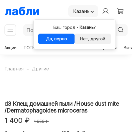
Казань
Ваш город -
Казань
?
Да, верно
Нет, другой
Акции
ТОП-50
Чекапы
Комплексы
Гормоны
Вит
Главная
Другие
d3 Клещ домашней пыли /House dust mite
/Dermatophagoides microceras
1 400 ₽
1 950 ₽