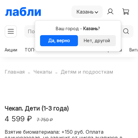
Казань
Ваш город -
Казань
?
Да, верно
Нет, другой
Акции
ТОП-50
Чекапы
Комплексы
Гормоны
Вит
Главная
Чекапы
Детям и подросткам
Чекап. Дети (1-3 года)
4 599 ₽
7 750 ₽
Взятие биоматериала: +150 руб. Оплата
единоразовая, не зависит от числа анализов в