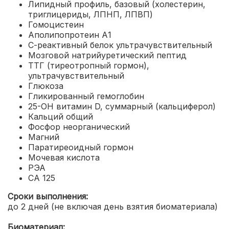
Липидный профиль, базовый (холестерин,
триглицериды, ЛПНП, ЛПВП)
Гомоцистеин
Аполипопротеин А1
С-реактивный белок ультрачувствительный
Мозговой натрийуретический пептид
ТТГ (тиреотропный гормон),
ультрачувствительный
Глюкоза
Гликированный гемоглобин
25-ОН витамин D, суммарный (кальциферол)
Кальций общий
Фосфор неорганический
Магний
Паратиреоидный гормон
Мочевая кислота
РЭА
СА 125
Сроки выполнения:
до 2 дней (не включая день взятия биоматериала)
Биоматериал: