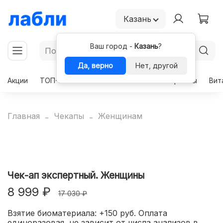
Казань
Ваш город -
Казань
?
Да, верно
Нет, другой
Акции
ТОП-50
Чекапы
Комплексы
Гормоны
Вит
Главная
Чекапы
Женщинам
Чек-ап экспертный. Женщины
8 999 ₽
17 030 ₽
Взятие биоматериала: +150 руб. Оплата
единоразовая, не зависит от числа анализов в