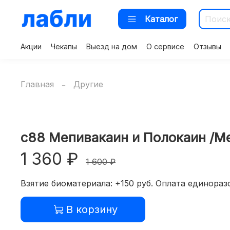
Каталог
Акции
Чекапы
Выезд на дом
О сервисе
Отзывы
Главная
Другие
c88 Мепивакаин и Полокаин /Mep
1 360 ₽
1 600 ₽
Взятие биоматериала: +150 руб. Оплата единоразо
В корзину