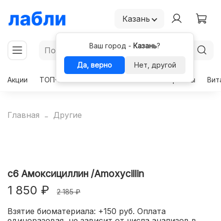
Казань
Ваш город -
Казань
?
Да, верно
Нет, другой
Акции
ТОП-50
Чекапы
Комплексы
Гормоны
Вит
Главная
Другие
c6 Амоксициллин /Amoxycillin
1 850 ₽
2 185 ₽
Взятие биоматериала: +150 руб. Оплата
единоразовая, не зависит от числа анализов в