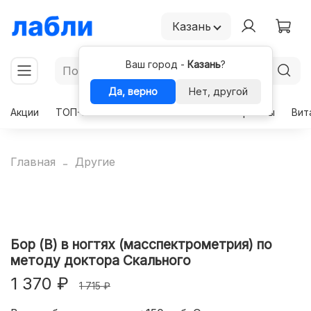
Казань
Ваш город -
Казань
?
Да, верно
Нет, другой
Акции
ТОП-50
Чекапы
Комплексы
Гормоны
Вит
Главная
Другие
Бор (B) в ногтях (масспектрометрия) по
методу доктора Скального
1 370 ₽
1 715 ₽