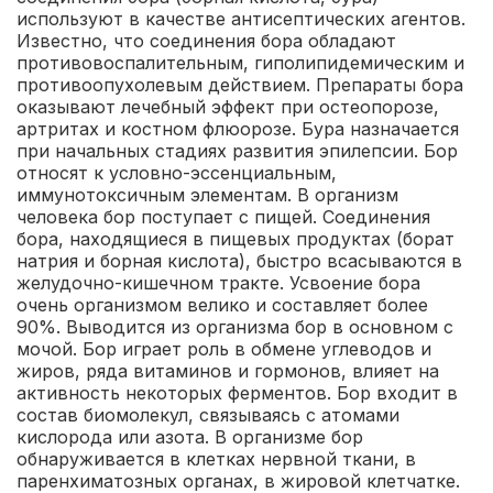
используют в качестве антисептических агентов.
Известно, что соединения бора обладают
противовоспалительным, гиполипидемическим и
противоопухолевым действием. Препараты бора
оказывают лечебный эффект при остеопорозе,
артритах и костном флюорозе. Бура назначается
при начальных стадиях развития эпилепсии. Бор
относят к условно-эссенциальным,
иммунотоксичным элементам. В организм
человека бор поступает с пищей. Соединения
бора, находящиеся в пищевых продуктах (борат
натрия и борная кислота), быстро всасываются в
желудочно-кишечном тракте. Усвоение бора
очень организмом велико и составляет более
90%. Выводится из организма бор в основном с
мочой. Бор играет роль в обмене углеводов и
жиров, ряда витаминов и гормонов, влияет на
активность некоторых ферментов. Бор входит в
состав биомолекул, связываясь с атомами
кислорода или азота. В организме бор
обнаруживается в клетках нервной ткани, в
паренхиматозных органах, в жировой клетчатке.