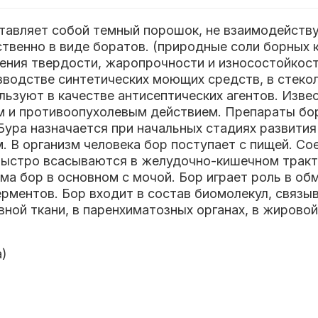
ставляет собой темный порошок, не взаимодейств
твенно в виде боратов. (природные соли борных 
ения твердости, жаропрочности и износостойкост
зводстве синтетических моющих средств, в стеко
ользуют в качестве антисептических агентов. Изв
 и противоопухолевым действием. Препараты бор
Бура назначается при начальных стадиях развития
В организм человека бор поступает с пищей. Со
 быстро всасываются в желудочно-кишечном тракт
а бор в основном с мочой. Бор играет роль в об
ерментов. Бор входит в состав биомолекул, связыв
ной ткани, в паренхиматозных органах, в жировой
а)