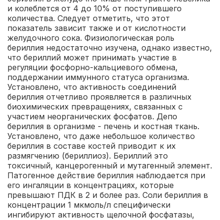
и колеблется от 4 до 10% от поступившего
количества. Следует отметить, что этот
показатель зависит также и от кислотности
желудочного сока. Физиологическая роль
бериллия недостаточно изучена, однако известно,
что бериллий может принимать участие в
регуляции фосфорно-кальциевого обмена,
поддержании иммунного статуса организма.
Установлено, что активность соединений
бериллия отчетливо проявляется в различных
биохимических превращениях, связанных с
участием неорганических фосфатов. Депо
бериллия в организме - печень и костная ткань.
Установлено, что даже небольшое количество
бериллия в составе костей приводит к их
размягчению (бериллиоз). Бериллий это
токсичный, канцерогенный и мутагенный элемент.
Патогенное действие бериллия наблюдается при
его ингаляции в концентрациях, которые
превышают ПДК в 2 и более раз. Соли бериллия в
концентрации 1 мкмоль/л специфически
ингибируют активность щелочной фосфатазы,