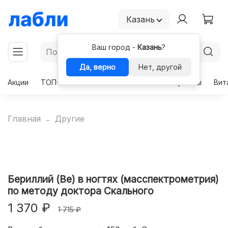
Казань
Ваш город -
Казань
?
Да, верно
Нет, другой
Акции
ТОП-50
Чекапы
Комплексы
Гормоны
Вит
Главная
Другие
Бериллий (Be) в ногтях (масспектрометрия)
по методу доктора Скального
1 370 ₽
1 715 ₽