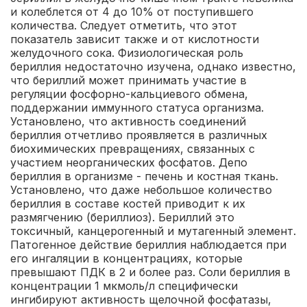
и колеблется от 4 до 10% от поступившего
количества. Следует отметить, что этот
показатель зависит также и от кислотности
желудочного сока. Физиологическая роль
бериллия недостаточно изучена, однако известно,
что бериллий может принимать участие в
регуляции фосфорно-кальциевого обмена,
поддержании иммунного статуса организма.
Установлено, что активность соединений
бериллия отчетливо проявляется в различных
биохимических превращениях, связанных с
участием неорганических фосфатов. Депо
бериллия в организме - печень и костная ткань.
Установлено, что даже небольшое количество
бериллия в составе костей приводит к их
размягчению (бериллиоз). Бериллий это
токсичный, канцерогенный и мутагенный элемент.
Патогенное действие бериллия наблюдается при
его ингаляции в концентрациях, которые
превышают ПДК в 2 и более раз. Соли бериллия в
концентрации 1 мкмоль/л специфически
ингибируют активность щелочной фосфатазы,