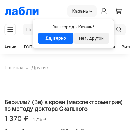
Казань
Ваш город -
Казань
?
Да, верно
Нет, другой
Акции
ТОП-50
Чекапы
Комплексы
Гормоны
Вит
Главная
Другие
Бериллий (Be) в крови (масспектрометрия)
по методу доктора Скального
1 370 ₽
1 715 ₽