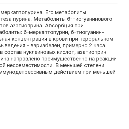
е меркаптопурина. Его метаболиты
теза пурина. Метаболиты 6-тиогуанинового
тов азатиоприна. Абсорбция при
болиты: 6-меркаптопурин, 6-тиогуанин-
ьная концентрация в крови при пероральном
ыведения - вариабелен, примерно 2 часа.
в состав нуклеиновых кислот, азатиоприн
рина направлено преимущественно на реакции
ой несовместимости. В меньшей степени
 иммунодепрессивным действием при меньшей