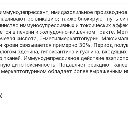
) - иммунодепрессант, имидазолильное производно
авливают репликацию; также блокируют путь син
инство иммуносупрессивных и токсических эффек
тся в печени и желудочно-кишечном тракте. Мета
очевая кислота, 6-метилмеркаптопурин. Максимал
ми крови связывается примерно 30%. Период полув
логом аденина, гипоксантина и гуанина, входящих 
ю тканей. Иммунодепрессивное действие азатиоп
чную цитотоксичность. Подавляет реакцию тканев
ю с меркаптопурином обладает более выраженным
а)