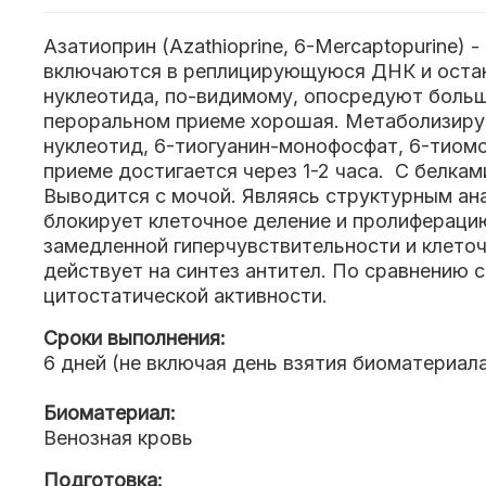
Азатиоприн (Azathioprine, 6-Mercaptopurine
включаются в реплицирующуюся ДНК и остан
нуклеотида, по-видимому, опосредуют больш
пероральном приеме хорошая. Метаболизируе
нуклеотид, 6-тиогуанин-монофосфат, 6-тиом
приеме достигается через 1-2 часа. С белка
Выводится с мочой. Являясь структурным ана
блокирует клеточное деление и пролифераци
замедленной гиперчувствительности и клето
действует на синтез антител. По сравнени
цитостатической активности.
Сроки выполнения:
6 дней (не включая день взятия биоматериал
Биоматериал:
Венозная кровь
Подготовка: