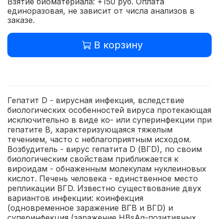
Взятие биоматериала: +150 руб. Оплата
единоразовая, не зависит от числа анализов в
заказе.
В корзину
Гепатит D - вирусная инфекция, вследствие
биологических особенностей вируса протекающая
исключительно в виде ко- или суперинфекции при
гепатите В, характеризующаяся тяжелым
течением, часто с неблагоприятным исходом.
Возбудитель - вирус гепатита D (ВГD), по своим
биологическим свойствам приближается к
вироидам - обнаженным молекулам нуклеиновых
кислот. Печень человека - единственное место
репликации ВГD. Известно существование двух
вариантов инфекции: коинфекция
(одновременное заражение ВГВ и ВГD) и
суперинфекция (заражение HBsAg-позитивных