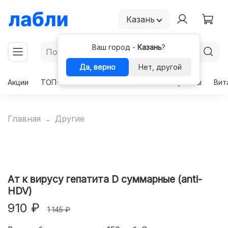
Казань
Ваш город -
Казань
?
Да, верно
Нет, другой
Акции
ТОП-50
Чекапы
Комплексы
Гормоны
Вит
Главная
Другие
Ат к вирусу гепатита D суммарные (anti-
HDV)
910 ₽
1 145 ₽