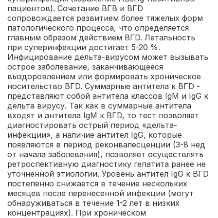
пациентов). Сочетание ВГВ и ВГD
сопровождается развитием более тяжелых форм
патологического процесса, что определяется
главным образом действием ВГD. Летальность
при суперинфекции достигает 5-20 %.
Инфицирование дельта-вирусом может вызывать
острое заболевание, заканчивающееся
выздоровлением или формировать хроническое
носительство ВГD. Суммарные антитела к ВГD -
представляют собой антитела классов IgМ и IgG к
дельта вирусу. Так как в суммарные антитела
входят и антитела IgМ к ВГD, то тест позволяет
диагностировать острый период «дельта-
инфекции», а наличие антител IgG, которые
появляются в период реконвалесценции (3-8 нед
от начала заболевания), позволяет осуществлять
ретроспективную диагностику гепатита ранее не
уточненной этиологии. Уровень антител IgG к ВГD
постепенно снижается в течение нескольких
месяцев после перенесенной инфекции (могут
обнаруживаться в течение 1-2 лет в низких
концентрациях). При хроническом