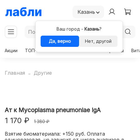
Казань
Ваш город -
Казань
?
Да, верно
Нет, другой
Акции
ТОП-50
Чекапы
Комплексы
Гормоны
Вит
Главная
Другие
Ат к Mycoplasma pneumoniae IgA
1 170 ₽
1 380 ₽
Взятие биоматериала: +150 руб. Оплата
единоразовая, не зависит от числа анализов в