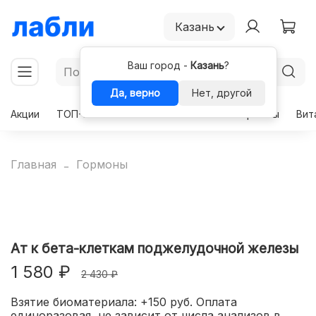
Казань
Ваш город -
Казань
?
Да, верно
Нет, другой
Акции
ТОП-50
Чекапы
Комплексы
Гормоны
Вит
Главная
Гормоны
Ат к бета-клеткам поджелудочной железы
1 580 ₽
2 430 ₽
Взятие биоматериала: +150 руб. Оплата
единоразовая, не зависит от числа анализов в