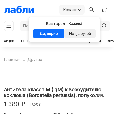
Казань
Ваш город -
Казань
?
Да, верно
Нет, другой
Акции
ТОП-50
Чекапы
Комплексы
Гормоны
Вит
Главная
Другие
Антитела класса M (IgM) к возбудителю
коклюша (Bordetella pertussis), полуколич.
1 380 ₽
1 625 ₽