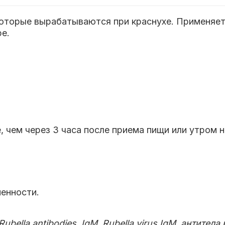
оторые вырабатываются при краснухе. Применяетс
е.
е, чем через 3 часа после приема пищи или утром
енности.
 Rubella antibodies, IgM, Rubella virus IgM, антите