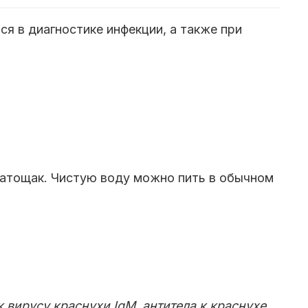
я в диагностике инфекции, а также при
 натощак. Чистую воду можно пить в обычном
ла к вирусу краснухи IgM, антитела к краснухе