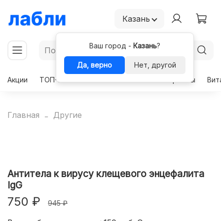
Казань
Ваш город -
Казань
?
Да, верно
Нет, другой
Акции
ТОП-50
Чекапы
Комплексы
Гормоны
Вит
Главная
Другие
Антитела к вирусу клещевого энцефалита
IgG
750 ₽
945 ₽