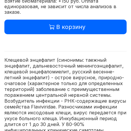
Взятие биоматериала: +150 руб. Оплата
единоразовая, не зависит от числа анализов в
заказе.
В корзину
Клещевой энцефалит (синонимы: таежный
энцефалит, дальневосточный менингоэнцефалит,
клещевой энцефаломиелит, русский весенне-
летний энцефалит) - острое вирусное, природно-
очаговое (характерное только для определенных
территорий) заболевание с преимущественным
поражением центральной нервной системы.
Возбудитель инфекции - РНК-содержащие вирусы
семейства Flaviviridae. Разносчиками инфекции
являются иксодовые клещи, вирус передается при
укусе больного клеща.
Инкубационный период
длится от 1 до 30 дней. У 80-90%
инфицированных клинические симптомы