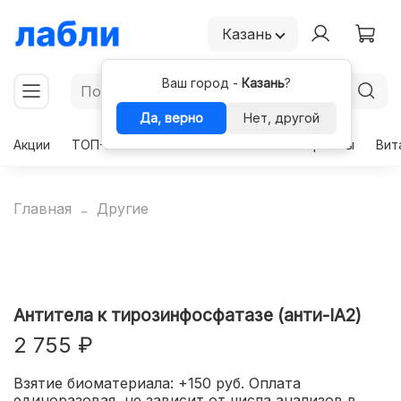
Казань
Ваш город -
Казань
?
Да, верно
Нет, другой
Акции
ТОП-50
Чекапы
Комплексы
Гормоны
Вит
Главная
Другие
Антитела к тирозинфосфатазе (анти-IA2)
2 755 ₽
Взятие биоматериала: +150 руб. Оплата
единоразовая, не зависит от числа анализов в