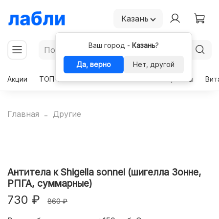
Казань
Ваш город -
Казань
?
Да, верно
Нет, другой
Акции
ТОП-50
Чекапы
Комплексы
Гормоны
Вит
Главная
Другие
Антитела к Shigella sonnei (шигелла Зонне,
РПГА, суммарные)
730 ₽
860 ₽