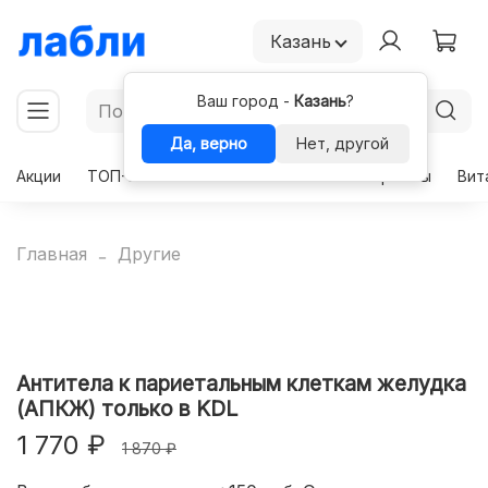
Казань
Ваш город -
Казань
?
Да, верно
Нет, другой
Акции
ТОП-50
Чекапы
Комплексы
Гормоны
Вит
Главная
Другие
Антитела к париетальным клеткам желудка
(АПКЖ) только в KDL
1 770 ₽
1 870 ₽