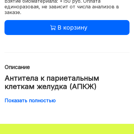
Взятие биоматериала: +150 руб. Оплата
единоразовая, не зависит от числа анализов в
заказе.
В корзину
Описание
Антитела к париетальным
клеткам желудка (АПКЖ)
В комплексе исследований для диагностики
Показать полностью
хронического гипоацидного гастрита и
пернициозной анемии.
Подготовка: