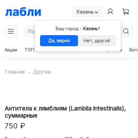
Казань
Ваш город -
Казань
?
Да, верно
Нет, другой
Акции
ТОП-50
Чекапы
Комплексы
Гормоны
Вит
Главная
Другие
Антитела к лямблиям (Lamblia intestinalis),
суммарные
750 ₽