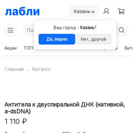
Казань
Ваш город -
Казань
?
Да, верно
Нет, другой
Акции
ТОП-50
Чекапы
Комплексы
Гормоны
Вит
Главная
Каталог
Антитела к двуспиральной ДНК (нативной,
a-dsDNA)
1 110 ₽