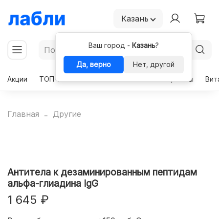
Казань
Ваш город -
Казань
?
Да, верно
Нет, другой
Акции
ТОП-50
Чекапы
Комплексы
Гормоны
Вит
Главная
Другие
Антитела к дезаминированным пептидам
альфа-глиадина IgG
1 645 ₽