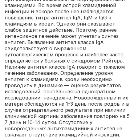
хламидиями.
Во время острой хламидийной
инфекции и вскоре после нее наблюдается
повышение титра антител IgА, IgМ и IgG к
хламидиям в крови. Однако они оказывают
слабое защитное действие. Поэтому раннее
интенсивное лечение может угнетать синтез
антител.
Выявление антител класса IgА
свидетельствует о выраженном
аутоаллергическом процессе и наиболее часто
определяется у больных с синдромом Рейтера.
Наличие антител класса IgА говорит о тяжелом
течении заболевания. Определение уровня
антител к хламидиям в крови необходимо
проводить в динамике — оценка результатов
исследований, основанная на однократном
исследовании, ненадежна. Новорожденные и их
матери обследуются на 1-3 день после родов и в
случае отрицательного результата при наличии
клинической картины заболевания повторно на 5-
7 день и 10-14 сутки. Отсутствие у
новорожденных антихламидийных антител не
означает отсутствие хламидийной инфекции.