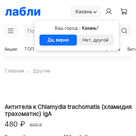
Казань
Ваш город -
Казань
?
Да, верно
Нет, другой
Акции
ТОП-50
Чекапы
Комплексы
Гормоны
Вит
Главная
Другие
Антитела к Chlamydia trachomatis (хламидия
трахоматис) IgA
480 ₽
600 ₽