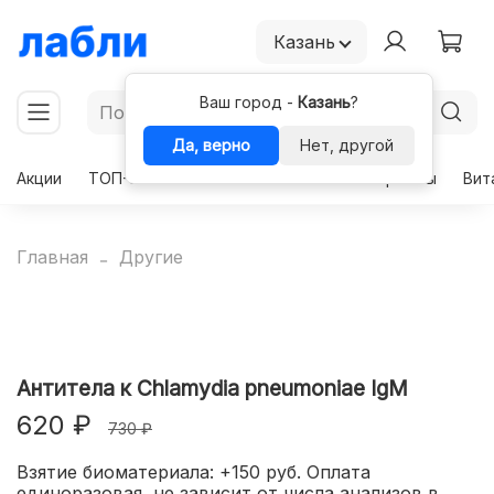
Казань
Ваш город -
Казань
?
Да, верно
Нет, другой
Акции
ТОП-50
Чекапы
Комплексы
Гормоны
Вит
Главная
Другие
Антитела к Chlamydia pneumoniae IgМ
620 ₽
730 ₽
Взятие биоматериала: +150 руб. Оплата
единоразовая, не зависит от числа анализов в