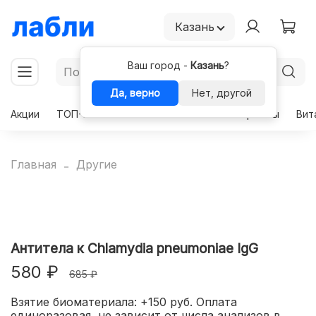
Казань
Ваш город -
Казань
?
Да, верно
Нет, другой
Акции
ТОП-50
Чекапы
Комплексы
Гормоны
Вит
Главная
Другие
Антитела к Chlamydia pneumoniae IgG
580 ₽
685 ₽
Взятие биоматериала: +150 руб. Оплата
единоразовая, не зависит от числа анализов в