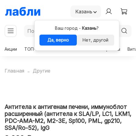
Казань
Ваш город -
Казань
?
Да, верно
Нет, другой
Акции
ТОП-50
Чекапы
Комплексы
Гормоны
Вит
Главная
Другие
Антитела к антигенам печени, иммуноблот
расширенный (антитела к SLA/LP, LC1, LKM1,
PDC-AMA-M2, M2-3E, Sp100, PML, gp210,
SSA/Ro-52), IgG