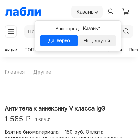
Казань
Ваш город -
Казань
?
Да, верно
Нет, другой
Акции
ТОП-50
Чекапы
Комплексы
Гормоны
Вит
Главная
Другие
Антитела к аннексину V класса IgG
1 585 ₽
1 685 ₽
Взятие биоматериала: +150 руб. Оплата
единоразовая, не зависит от числа анализов в