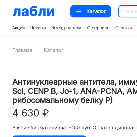
Каталог
Акции
Чекапы
Выезд на дом
О сервисе
Отзывы
Главная
Каталог
Антинуклеарные антитела, иммун
Scl, CENP B, Jo-1, ANA-PCNA, 
рибосомальному белку P)
4 630 ₽
Взятие биоматериала: +150 руб. Оплата единоразо