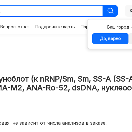
Вопрос-ответ
Подарочные карты
Партнерам
Контакты
Ваш город 
Да, верно
облот (к nRNP/Sm, Sm, SS-A (SS-A 
AMA-M2, ANA-Ro-52, dsDNA, нуклеос
вая, не зависит от числа анализов в заказе.