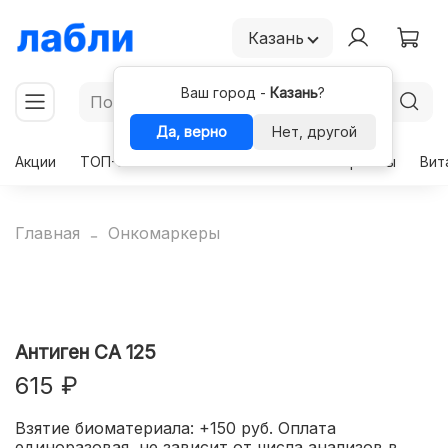
Казань
Ваш город -
Казань
?
Да, верно
Нет, другой
Акции
ТОП-50
Чекапы
Комплексы
Гормоны
Вит
Главная
Онкомаркеры
Антиген СА 125
615 ₽
Взятие биоматериала: +150 руб. Оплата
единоразовая, не зависит от числа анализов в