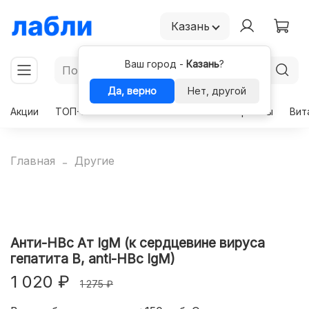
Казань
Ваш город -
Казань
?
Да, верно
Нет, другой
Акции
ТОП-50
Чекапы
Комплексы
Гормоны
Вит
Главная
Другие
Анти-HBc Ат IgM (к сердцевине вируса
гепатита В, anti-HBc IgM)
1 020 ₽
1 275 ₽