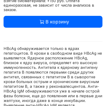
Взятие биоматериала: +150 руб. Оплата
единоразовая, не зависит от числа анализов в
заказе.
В корзину
HBcAg обнаруживается только в ядрах
гепатоцитов. В крови в свободном виде HBcAg не
выявляется. Ядерное расположение HBcAg,
близкое к ядру вируса, определяет его высокую
иммуногенность. Антитела к ядерному антигену
гепатита В появляются первыми среди других
антител, связанных с гепатитом В в сыворотке
крови больных острым и хроническим вирусным
гепатитом В, а также у реконвалесцентов. Анти-
HBcAg IgM обнаруживаются уже в начале острой
фазы болезни, еще до появления или в первые дни
желтухи, иногда даже в конце инкубации.
Выявление анти-HBcAg IgM является