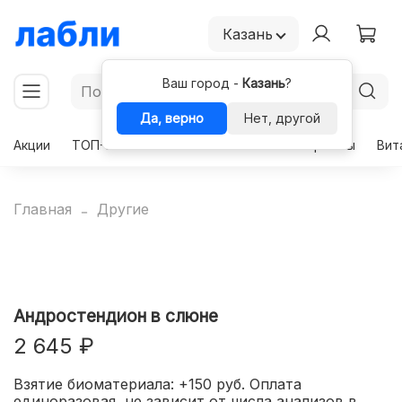
Казань
Ваш город -
Казань
?
Да, верно
Нет, другой
Акции
ТОП-50
Чекапы
Комплексы
Гормоны
Вит
Главная
Другие
Андростендион в слюне
2 645 ₽
Взятие биоматериала: +150 руб. Оплата
единоразовая, не зависит от числа анализов в