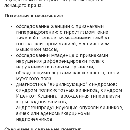
лечащего врача.
Показания к назначению:
обследование женщин с признаками
гиперандрогении: с гирсутизмом, акне
тяжелой степени, изменениями тембра
голоса, клиторомегалией, увеличением
мышечной массы
,
обследовании младенца с признаками
нарушения дифференцировки пола: с
наружными половыми органами,
обладающими чертами как женского, так и
мужского пола
,
диагностика "вирилизующих" синдромов:
синдром поликистозных яичников, синдром
Иценко- Кушинга, врождённая гиперплазия
коры надпочечников,
андрогенпродуцирующие опухоли яичников,
яичек или аденомы/карциномы
надпочечников.
Синонимы и связанные понятия: