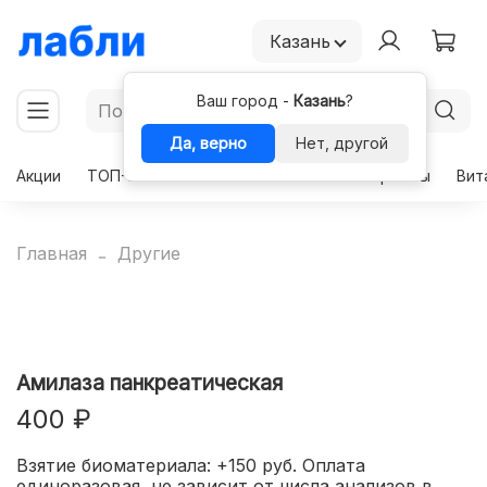
Казань
Ваш город -
Казань
?
Да, верно
Нет, другой
Акции
ТОП-50
Чекапы
Комплексы
Гормоны
Вит
Главная
Другие
Амилаза панкреатическая
400 ₽
Взятие биоматериала: +150 руб. Оплата
единоразовая, не зависит от числа анализов в