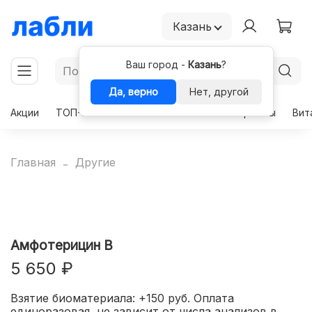
Казань
Ваш город -
Казань
?
Да, верно
Нет, другой
Акции
ТОП-50
Чекапы
Комплексы
Гормоны
Вит
Главная
Другие
Амфотерицин B
5 650 ₽
Взятие биоматериала: +150 руб. Оплата
единоразовая, не зависит от числа анализов в