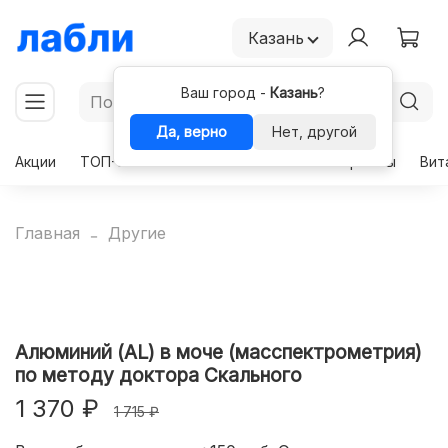
Казань
Ваш город -
Казань
?
Да, верно
Нет, другой
Акции
ТОП-50
Чекапы
Комплексы
Гормоны
Вит
Главная
Другие
Алюминий (AL) в моче (масспектрометрия)
по методу доктора Скального
1 370 ₽
1 715 ₽