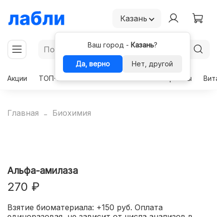
Казань
Ваш город -
Казань
?
Да, верно
Нет, другой
Акции
ТОП-50
Чекапы
Комплексы
Гормоны
Вит
Главная
Биохимия
Альфа-амилаза
270 ₽
Взятие биоматериала: +150 руб. Оплата
единоразовая, не зависит от числа анализов в