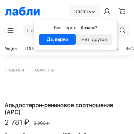
Казань
Ваш город -
Казань
?
Да, верно
Нет, другой
Акции
ТОП-50
Чекапы
Комплексы
Гормоны
Вит
Главная
Гормоны
Альдостерон-рениновое соотношение
(АРС)
2 781 ₽
3 090 ₽