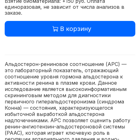
Взятие биоматериала: +150 руб. Оплата
единоразовая, не зависит от числа анализов в
заказе.
В корзину
Альдостерон-рениновое соотношение (АРС) —
это лабораторный показатель, отражающий
соотношение уровня гормона альдостерона к
активности ренина в плазме крови. Данное
исследование является высокоинформативным
скрининговым методом для диагностики
первичного гиперальдостеронизма (синдрома
Конна) — состояния, характеризующегося
избыточной выработкой альдостерона
надпочечниками. АРС позволяет оценить работу
ренин-ангиотензин-альдостероновой системы
(РААС), которая играет ключевую роль в
регуляции артериального давления и водно-