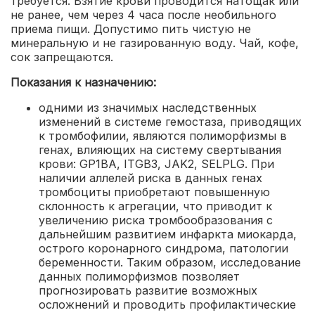
требуется. Взятие крови проводится натощак или
не ранее, чем через 4 часа после необильного
приема пищи. Допустимо пить чистую не
минеральную и не газированную воду. Чай, кофе,
сок запрещаются.
Показания к назначению:
одними из значимых наследственных
изменений в системе гемостаза, приводящих
к тромбофилии, являются полиморфизмы в
генах, влияющих на систему свертывания
крови: GP1BA, ITGB3, JAK2, SELPLG. При
наличии аллелей риска в данных генах
тромбоциты приобретают повышенную
склонность к агрегации, что приводит к
увеличению риска тромбообразования с
дальнейшим развитием инфаркта миокарда,
острого коронарного синдрома, патологии
беременности. Таким образом, исследование
данных полиморфизмов позволяет
прогнозировать развитие возможных
осложнений и проводить профилактические