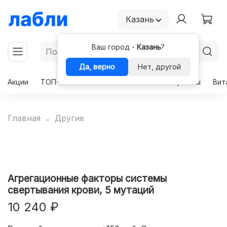
Казань
Ваш город -
Казань
?
Да, верно
Нет, другой
Акции
ТОП-50
Чекапы
Комплексы
Гормоны
Вит
Главная
Другие
Агрегационные факторы системы
свертывания крови, 5 мутаций
10 240 ₽