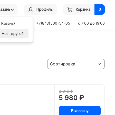
Казань
Профиль
Корзина
0
+7(843)500-54-05
с 7:00 до 19:00
-
Казань
?
Нет, другой
8 310 ₽
5 980 ₽
В корзину