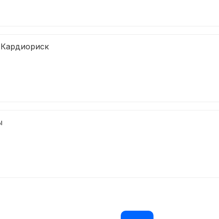
 Кардиориск
ы