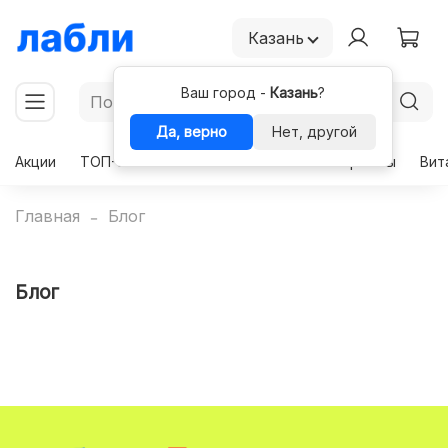
Казань
Ваш город -
Казань
?
Да, верно
Нет, другой
Акции
ТОП-50
Чекапы
Комплексы
Гормоны
Вит
Главная
Блог
Блог